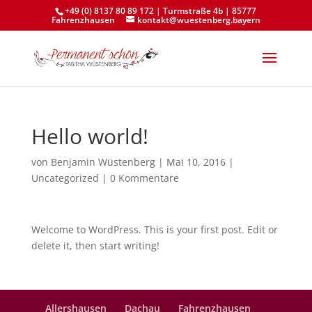
+49 (0) 8137 80 89 172 | Turmstraße 4b | 85777
Fahrenzhausen
kontakt@wuestenberg.bayern
Hello world!
von
Benjamin Wüstenberg
|
Mai 10, 2016
|
Uncategorized
|
0 Kommentare
Welcome to WordPress. This is your first post. Edit or
delete it, then start writing!
Allershausen
Dachau
Fahrenzhausen