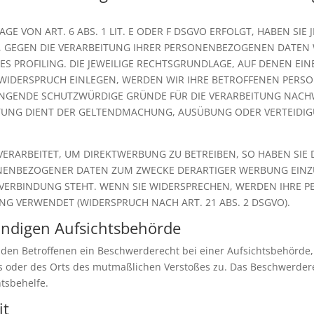
 VON ART. 6 ABS. 1 LIT. E ODER F DSGVO ERFOLGT, HABEN SIE J
, GEGEN DIE VERARBEITUNG IHRER PERSONENBEZOGENEN DATEN W
ES PROFILING. DIE JEWEILIGE RECHTSGRUNDLAGE, AUF DENEN EI
 WIDERSPRUCH EINLEGEN, WERDEN WIR IHRE BETROFFENEN PER
INGENDE SCHUTZWÜRDIGE GRÜNDE FÜR DIE VERARBEITUNG NACHWE
EITUNG DIENT DER GELTENDMACHUNG, AUSÜBUNG ODER VERTEID
RARBEITET, UM DIREKTWERBUNG ZU BETREIBEN, SO HABEN SIE D
NENBEZOGENER DATEN ZUM ZWECKE DERARTIGER WERBUNG EINZUL
 VERBINDUNG STEHT. WENN SIE WIDERSPRECHEN, WERDEN IHRE
G VERWENDET (WIDERSPRUCH NACH ART. 21 ABS. 2 DSGVO).
ändigen Aufsichts­behörde
 den Betroffenen ein Beschwerderecht bei einer Aufsichtsbehörde,
es oder des Orts des mutmaßlichen Verstoßes zu. Das Beschwerde
htsbehelfe.
it