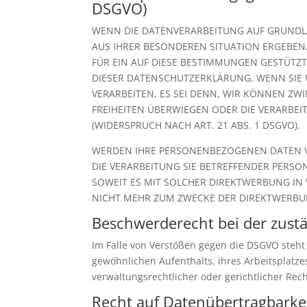
DSGVO)
WENN DIE DATENVERARBEITUNG AUF GRUNDLAGE
AUS IHRER BESONDEREN SITUATION ERGEBEN
FÜR EIN AUF DIESE BESTIMMUNGEN GESTÜTZT
DIESER DATENSCHUTZERKLÄRUNG. WENN SIE
VERARBEITEN, ES SEI DENN, WIR KÖNNEN ZW
FREIHEITEN ÜBERWIEGEN ODER DIE VERARB
(WIDERSPRUCH NACH ART. 21 ABS. 1 DSGVO).
WERDEN IHRE PERSONENBEZOGENEN DATEN VE
DIE VERARBEITUNG SIE BETREFFENDER PERSO
SOWEIT ES MIT SOLCHER DIREKTWERBUNG IN
NICHT MEHR ZUM ZWECKE DER DIREKTWERBUN
Beschwerde­recht bei der zust
Im Falle von Verstößen gegen die DSGVO steht
gewöhnlichen Aufenthalts, ihres Arbeitsplatz
verwaltungsrechtlicher oder gerichtlicher Rec
Recht auf Daten­übertrag­barke