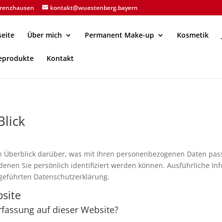
ahrenzhausen
kontakt@wuestenberg.bayern
seite
Über mich
Permanent Make-up
Kosmetik
eprodukte
Kontakt
Blick
n Überblick darüber, was mit Ihren personenbezogenen Daten pass
denen Sie persönlich identifiziert werden können. Ausführliche 
geführten Datenschutzerklärung.
site
erfassung auf dieser Website?