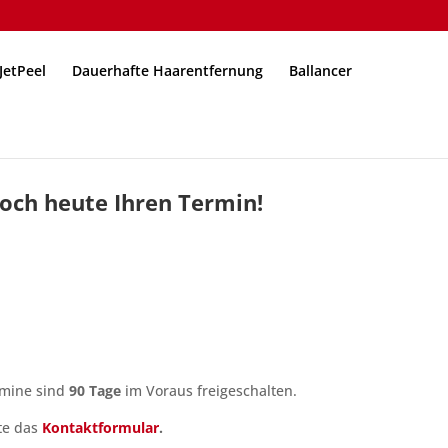
JetPeel
Dauerhafte Haarentfernung
Ballancer
och heute Ihren Termin!
rmine sind
90 Tage
im Voraus freigeschalten.
tte das
Kontaktformular
.