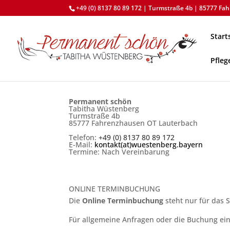
+49 (0) 8137 80 89 172 | Turmstraße 4b | 85777 F
Start
Pfleg
Permanent schön
Tabitha Wüstenberg
Turmstraße 4b
85777 Fahrenzhausen OT Lauterbach
Telefon:
+49 (0) 8137 80 89 172
E-Mail:
kontakt(at)wuestenberg.bayern
Termine: Nach Vereinbarung
ONLINE TERMINBUCHUNG
Die
Online Terminbuchung
steht nur für das
Für allgemeine Anfragen oder die Buchung ein