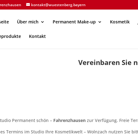
ahrenzhausen
kontakt@wuestenberg.bayern
seite
Über mich
Permanent Make-up
Kosmetik
eprodukte
Kontakt
Vereinbaren Sie n
 Studio Permanent schön –
Fahrenzhausen
zur Verfügung. Freie Te
es Termins im Studio Ihre Kosmetikwelt – Wolnzach nutzen Sie bi